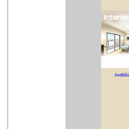
☆webG