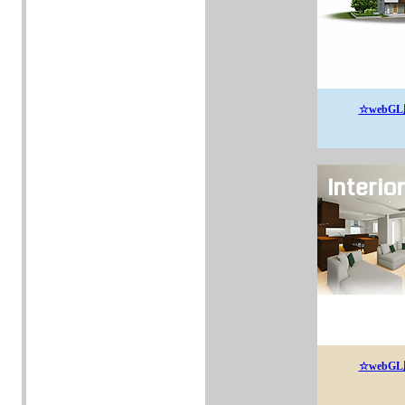
☆webG
☆webG