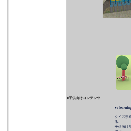
■子供向けコンテンツ
●
e-learnin
クイズ形
る、
子供向け